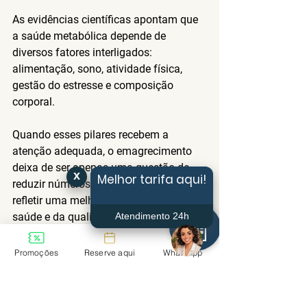
As evidências científicas apontam que 
a saúde metabólica depende de 
diversos fatores interligados: 
alimentação, sono, atividade física, 
gestão do estresse e composição 
corporal.
Quando esses pilares recebem a 
atenção adequada, o emagrecimento 
deixa de ser apenas uma questão de 
x
Melhor tarifa aqui!
reduzir números na balança e passa a 
refletir uma melhora mais ampla da 
Atendimento 24h
saúde e da qualidade de vida.
Na Saison Resort & Spa, acreditamos 
Promoções
Reserve aqui
WhatsApp
que resultados duradouros começam 
com uma abordagem integrada do bem-
estar, respeitando a individualidade de 