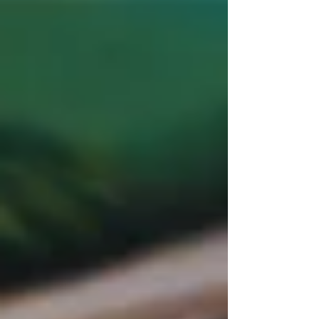
verdade, o que mais importa não é a intensidade
extrema, mas sim a consistência. Hoje, recomenda-
se que adultos pratiquem entre 150 e 300 minutos