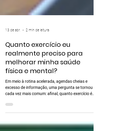
13 de abr.
2 min de leitura
Quanto exercício eu
realmente preciso para
melhorar minha saúde
física e mental?
Em meio à rotina acelerada, agendas cheias e
excesso de informação, uma pergunta se tornou
cada vez mais comum: afinal, quanto exercício é
realmente necessário para cuidar da saúde (sem
exageros e sem culpa?). A boa notícia é que a
ciência atual é clara: você não precisa treinar por
horas todos os dias para sentir os benefícios. Na