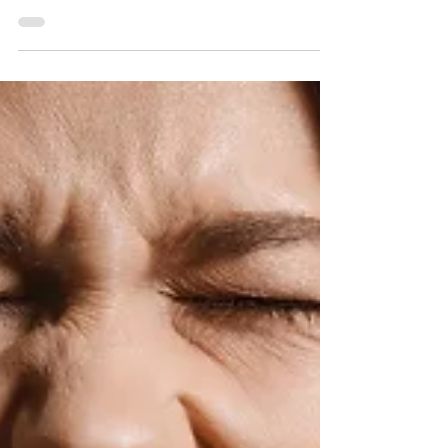
física e mental?
Em meio à rotina acelerada, agendas cheias e
excesso de informação, uma pergunta se tornou
cada vez mais comum: afinal, quanto exercício é
realmente necessário para cuidar da saúde (sem
exageros e sem culpa?). A boa notícia é que a
ciência atual é clara: você não precisa treinar por
horas todos os dias para sentir os benefícios. Na
verdade, o que mais importa não é a intensidade
extrema, mas sim a consistência. Hoje, recomenda-
se que adultos pratiquem entre 150 e 300 minutos