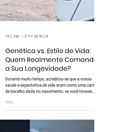
há 2 dias
3 min de leitura
Genética vs. Estilo de Vida:
Quem Realmente Comanda
a Sua Longevidade?
Durante muito tempo, acreditou-se que a nossa
saúde e expectativa de vida eram como uma carta
de baralho dada no nascimento: se você tivesse
"bons genes", viveria muito e com saúde; se não,
restaria apenas aceitar o destino. No entanto, a
ciência moderna da longevidade e da epigenética
revelou uma verdade libertadora e transformadora: