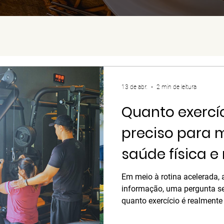
13 de abr.
2 min de leitura
Quanto exercí
preciso para 
saúde física e
Em meio à rotina acelerada,
informação, uma pergunta se
quanto exercício é realmente
exageros e sem culpa?). A boa