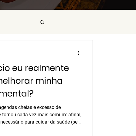
cio eu realmente
melhorar minha
 mental?
 agendas cheias e excesso de
 tornou cada vez mais comum: afinal,
 necessário para cuidar da saúde (sem
 notícia é que a ciência atual é clara: