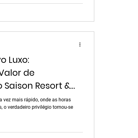
horas todos os dias para sentir os
e mais importa não é a intensidade
ncia. Hoje, recomenda-se que adultos
inutos
o Luxo:
Valor de
 Saison Resort &
 vez mais rápido, onde as horas
 o verdadeiro privilégio tornou-se