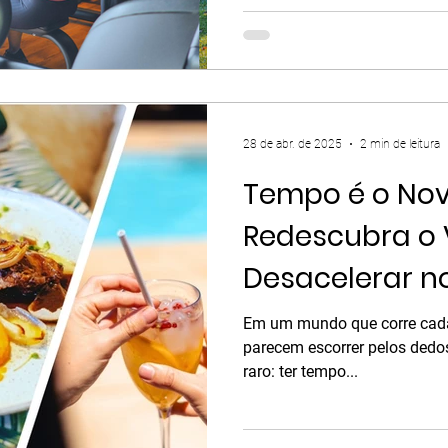
você não precisa treinar por 
benefícios. Na verdade, o qu
extrema, mas sim a consistê
pratiquem entre 150 e 300 m
28 de abr. de 2025
2 min de leitura
Tempo é o Nov
Redescubra o 
Desacelerar no
Spa
Em um mundo que corre cada
parecem escorrer pelos dedos,
raro: ter tempo...