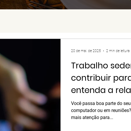
20 de mai. de 2025
2 min de leitura
Trabalho sede
contribuir par
entenda a rel
mudar esse ce
Você passa boa parte do seu 
computador ou em reuniões? 
mais atenção para...